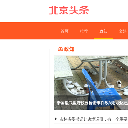
首页
推荐
政知
文娱
政知

泰国暖武里府校园枪击事件致8死 校区
吉林省委书记赴边境调研，有一个重要
