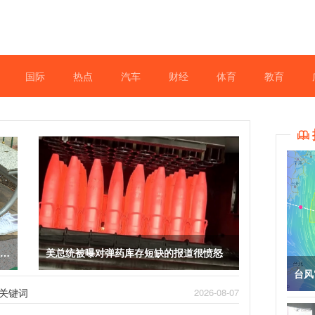
国际
热点
汽车
财经
体育
教育

已暂时关闭
美总统被曝对弹药库存短缺的报道很愤怒
台风
关键词
2026-08-07