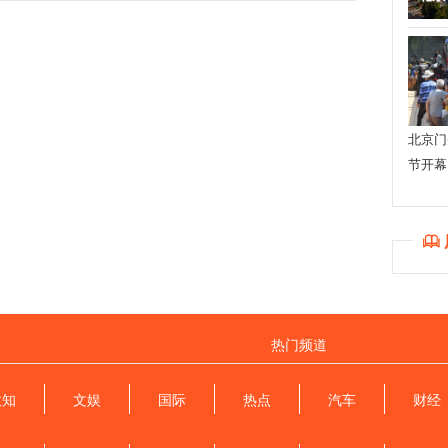
北京门
节开幕

热门频道
政知
文娱
国际
热点
汽车
财经