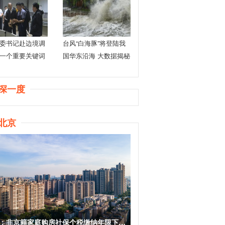
委书记赴边境调
台风“白海豚”将登陆我
一个重要关键词
国华东沿海 大数据揭秘
登陆浙江台风之最
深一度
北京
：非京籍家庭购房社保个税缴纳年限下调为一年