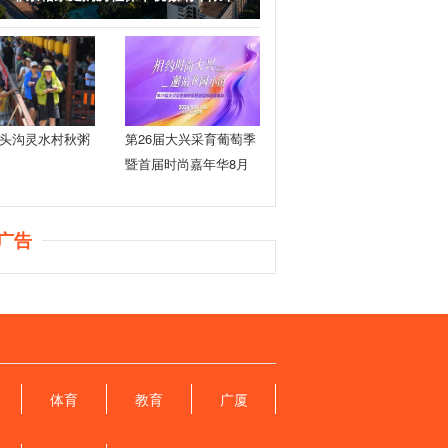
头沟灵水村秋粥
第26届大兴采育葡萄季
暨首届时尚嘉年华8月
29日开幕
广告
体育
教育
广厦