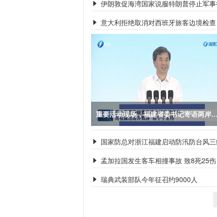
伊朗敦促海湾国家说服特朗普停止军事

意大利拒绝取消对西班牙旅客边境检查

重要活动现场，福建省委书记寄语两岸
国家防总对浙江福建启动防汛防台风三

孟加拉国发生客车相撞事故 致8死25伤

瑞典武装部队今年征召约9000人
