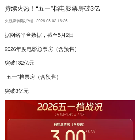
持续火热！“五一”档电影票房破3亿
央视新闻客户端
2026-05-02 16:26
据网络平台数据，截至5月2日
2026年度电影总票房（含预售）
突破132亿元
“五一”档票房（含预售）
突破3亿元