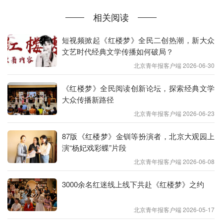
相关阅读
短视频掀起《红楼梦》全民二创热潮，新大众
文艺时代经典文学传播如何破局？
北京青年报客户端 2026-06-30
《红楼梦》全民阅读创新论坛，探索经典文学
“这部经典小说《酒吧长谈》的三侧书口呈橘红色，
大众传播新路径
与酒吧里的灯光浑然一体。封页设计很有现场氛围
北京青年报客户端 2026-06-23
感。”亚运村图书大厦副总经理邢丹手里捧着这本书
说道，书架上还有《阿特伍德短篇珍藏礼盒》《油炸
87版《红楼梦》金钏等扮演者，北京大观园上
演“杨妃戏彩蝶”片段
绿番茄2》等近两百种定制款刷边书，书页设计兼具
北京青年报客户端 2026-06-08
视觉美感与收藏价值，特别适合时下年轻人的口味。
3000余名红迷线上线下共赴《红楼梦》之约
北京青年报客户端 2026-05-17