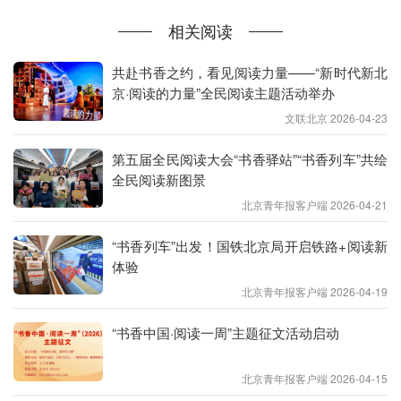
文化担当。
相关阅读
孙晶岩对活动现场的同学们说："在我看来，书香理
应照见祖国的山河大地，大山大川、江河湖海都自有
共赴书香之约，看见阅读力量——“新时代新北
气象。我把书香带到校园，与同学们面对面交流、共
京·阅读的力量”全民阅读主题活动举办
读共享，让书香照亮山河、照亮中国。只要读书人越
文联北京 2026-04-23
来越多，我们的国家就充满希望。"
第五届全民阅读大会“书香驿站”“书香列车”共绘
全民阅读新图景
她认为，阅读要以纸质书深阅读为主，要把阅读和诵
北京青年报客户端 2026-04-21
读、演讲相结合，充分发挥学校社团、校刊和读书会
群体的作用，做好读书笔记，师生共读一本书，激发
“书香列车”出发！国铁北京局开启铁路+阅读新
学生的读书热情，以书为媒，以阅读为桥，共赴文化
体验
之约。
北京青年报客户端 2026-04-19
分享中，孙晶岩结合自身成长经历，讲述了父亲的书
“书香中国·阅读一周”主题征文活动启动
香启蒙、军营里的读书岁月，以及阅读如何支撑她走
北京青年报客户端 2026-04-15
上读书、教书、写书的人生道路。她告诉同学们：读