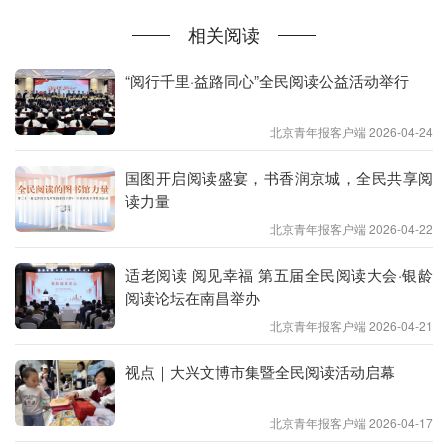
个立足中国国情、彰显时代精神、服务全民需求的阅
相关阅读
读知识体系。
“阅行千里·益路同心”全民阅读公益活动举行
北京青年报客户端 2026-04-24
国图开启阅读盛宴，书香润京城，全民共享阅
读力量
北京青年报客户端 2026-04-22
适老阅读 阅见幸福 第五届全民阅读大会·银龄
阅读论坛在南昌举办
北京青年报客户端 2026-04-21
视点｜大兴文博市集暨全民阅读活动启幕
据姚教授介绍，未来还将围绕党的十八大以来全民阅
北京青年报客户端 2026-04-17
读发展报告、阅读学发展历程、阅读学与其他学科的