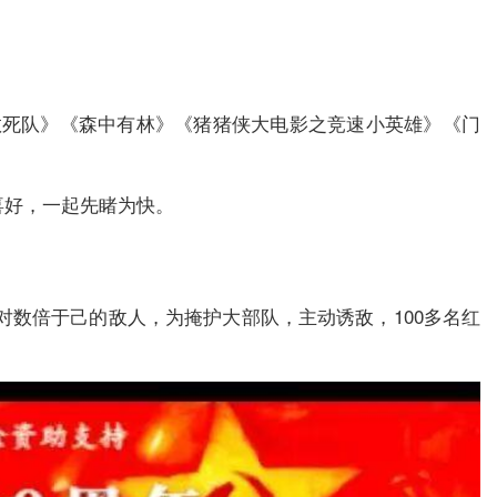
间敢死队》《森中有林》《猪猪侠大电影之竞速小英雄》《门
喜好，一起先睹为快。
对数倍于己的敌人，为掩护大部队，主动诱敌，100多名红