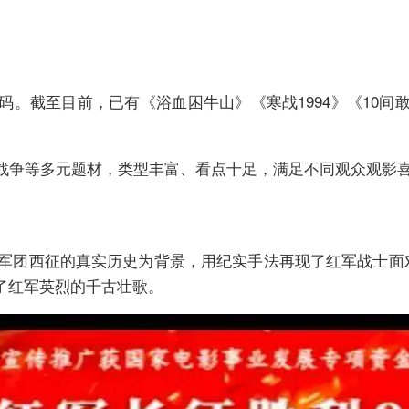
。截至目前，已有《浴血困牛山》《寒战1994》《10
史战争等多元题材，类型丰富、看点十足，满足不同观众观影
六军团西征的真实历史为背景，用纪实手法再现了红军战士面
了红军英烈的千古壮歌。