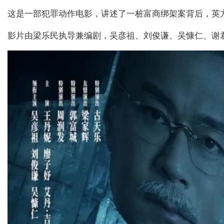
这是一部犯罪动作电影，讲述了一桩富商绑架案背后，英
影片由梁乐民执导兼编剧，吴彦祖、刘俊谦、吴慷仁、谢