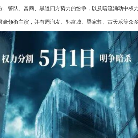
方、警队、富商、黑道四方势力的纷争，以及暗流涌动中权
君豪领衔主演，并有周润发、郭富城、梁家辉、古天乐等众