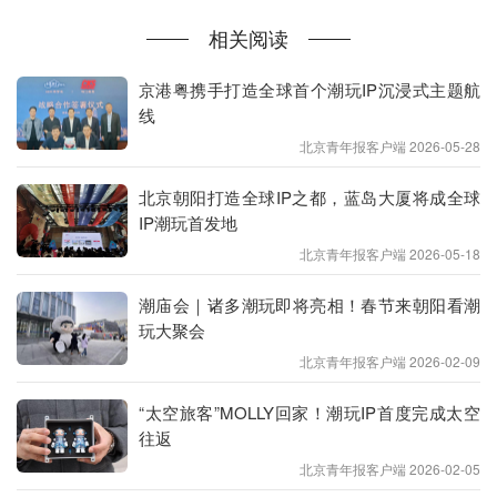
相关阅读
潮流玩具，又称艺术玩具或设计师玩具，是融合艺
术、设计、潮流、绘画、雕塑等多元素理念的创意产
京港粤携手打造全球首个潮玩IP沉浸式主题航
物。区别于传统玩具侧重“玩”的功能，潮玩更强调收
线
藏和观赏价值，核心受众为成年人，多以艺术摆件的
北京青年报客户端 2026-05-28
形式存在。而近两年，潮玩IP向实用性的探索已初露
北京朝阳打造全球IP之都，蓝岛大厦将成全球
端倪：大量IP推出搪胶毛绒挂件，既为包包增添装饰
IP潮玩首发地
性，又延续了核心“社交价值”，年轻人将其挂在身
北京青年报客户端 2026-05-18
上，成为个性与喜好的直观表达。与此同时，香薰、
小夜灯等具备实用属性的产品，也在潮玩店展柜中占
潮庙会｜诸多潮玩即将亮相！春节来朝阳看潮
玩大聚会
据了越来越大的比例。本月初，以拉布布（LABUB
北京青年报客户端 2026-02-09
U）为核心角色的THE MONSTERS与FIFA世界杯联
名系列开售，搪胶毛绒产品第一时间售罄，开瓶器、
“太空旅客”MOLLY回家！潮玩IP首度完成太空
玻璃杯等实用款也同步热销，印证了市场对潮玩实用
往返
化产品的认可。
北京青年报客户端 2026-02-05