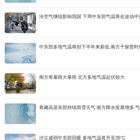
冷空气继续影响我国 下周中东部气温将在波动中
中东部多地气温将创下半年来新低 南方干燥暂时
明天，新疆北疆北部和南疆南部山区、西藏北部、青海
汉、江淮、江南、西南地区东部、华南北部、西藏东南
地区有大雨。
南方有暴雨大暴雨 北方多地气温起伏较大
青藏高原东部持续雨雪天气 南方降水发展增多 
沙尘减弱中东部回暖 多地气温将升至35℃