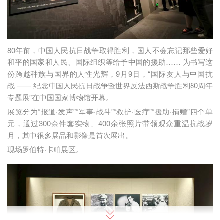
80年前，中国人民抗日战争取得胜利，国人不会忘记那些爱好
和平的国家和人民、国际组织等给予中国的援助…… 为书写这
份跨越种族与国界的人性光辉，9月9日，“国际友人与中国抗
战 —— 纪念中国人民抗日战争暨世界反法西斯战争胜利80周年
专题展”在中国国家博物馆开幕。
展览分为“报道·发声”“军事·战斗”“救护·医疗”“援助·捐赠”四个单
元，通过300余件套实物、400余张照片带领观众重温抗战岁
月，其中很多展品和影像是首次展出。
现场罗伯特·卡帕展区。