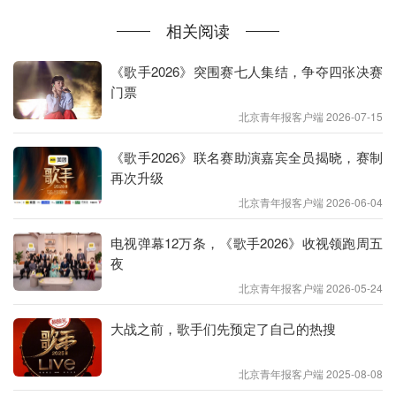
的称赞”。
相关阅读
昨日，《歌手》举行了一场别开生面的袭榜赛直播见
《歌手2026》突围赛七人集结，争夺四张决赛
面会，本期袭榜歌手Jordan Smith乔丹·史密斯与七位
门票
在线歌手正式会面。见面会伊始，歌手们便展开了一
北京青年报客户端 2026-07-15
系列趣味与实力兼具的互动挑战：在“飙高音”环节，
《歌手2026》联名赛助演嘉宾全员揭晓，赛制
单依纯先是教学乔丹演唱《天路》，随后乔丹则与格
再次升级
瑞丝共同挑战了《煎熬》的高音部分，尽显实力唱将
北京青年报客户端 2026-06-04
风采。第二场“肺活量挑战”中，乔丹与GAI周延进行
对决，尝试用歌声吹灭蜡烛，场面妙趣横生。单依纯
电视弹幕12万条，《歌手2026》收视领跑周五
夜
还现场教学乔丹和米奇学习网络热梗短句，并进行趣
北京青年报客户端 2026-05-24
味情景演绎。最后，陈楚生教学乔丹和艾莉西亚演唱
《恭喜发财》，两人标准的发音赢得在场歌手赞叹。
大战之前，歌手们先预定了自己的热搜
在提问环节，歌手们敞开心扉，分享了各自的心声与
期待。乔丹坦言登上《歌手》舞台虽有紧张与压力，
北京青年报客户端 2025-08-08
但对自己准备的歌曲充满信心，对能与众多高水准歌