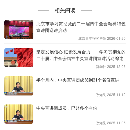
前，全省市（地）、系统、中省直单位开展集中宣讲
相关阅读
580余场，各地各单位组建特色宣讲团和宣讲小分队7
800余个。
北京市学习贯彻党的二十届四中全会精神特色
宣讲团巡讲启动
立足推动党的创新理论“飞入寻常百姓家”，一些地区
北京青年报客户端 2026-01-20
探索“理论+故事”“理论+文艺”“座谈式”“问答式”等宣讲
形式，受到群众欢迎。
坚定发展信心 汇聚发展合力——学习贯彻党的
二十届四中全会精神中央宣讲团宣讲活动综述
9月2日，湖南省芷江侗族自治县公坪镇通溪村的百年
新华社 2025-12-03
古树下，宣讲员欧阳聘把大道理融入小故事，把“书
面语”变成“家常话”，以村民日常生活中的新变化来讲
半个月内，中央宣讲团成员到31个省份宣讲
解新政策。“这场宣讲好，听完就明白了，党中央就
政知见 2025-11-12
是要让老百姓过上好日子。”宣讲现场，不少群众频
频点头。
中央宣讲团成员，已赴多个省份
在古树下、院落里、田地间开展理论宣讲，是芷江侗
政知见 2025-11-05
族自治县探索的创新举措，哪里人多，哪里就会有宣