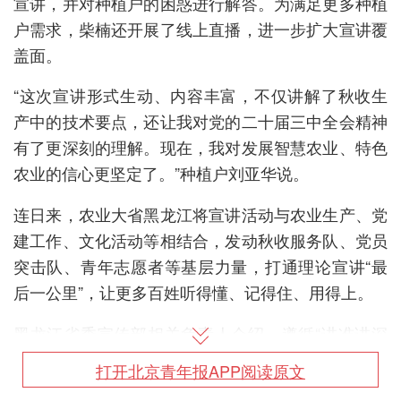
宣讲，并对种植户的困惑进行解答。为满足更多种植
户需求，柴楠还开展了线上直播，进一步扩大宣讲覆
盖面。
“这次宣讲形式生动、内容丰富，不仅讲解了秋收生
产中的技术要点，还让我对党的二十届三中全会精神
有了更深刻的理解。现在，我对发展智慧农业、特色
农业的信心更坚定了。”种植户刘亚华说。
连日来，农业大省黑龙江将宣讲活动与农业生产、党
建工作、文化活动等相结合，发动秋收服务队、党员
突击队、青年志愿者等基层力量，打通理论宣讲“最
后一公里”，让更多百姓听得懂、记得住、用得上。
黑龙江省委宣传部相关负责人介绍，遵循“讲准讲深
讲透”原则，宣讲团与地方经济社会发展、群众生产
打开北京青年报APP阅读原文
生活实际深度融合，让群众解惑又“解渴”。截至目