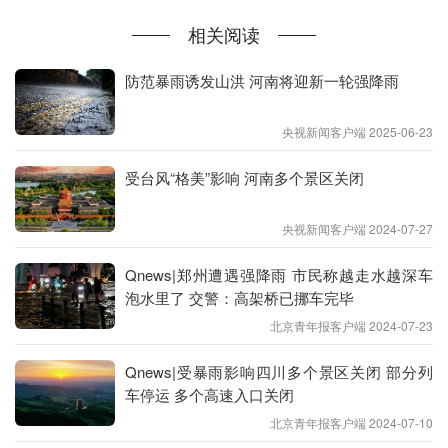
丘、周口北部、许昌东部、漯河部分县市有大雨或暴
雨，伴有短时强降水、雷暴大风等强对流天气。
相关阅读
北京青年报记者注意到，受暴雨影响，7月8日，河南
防范暴雨诱发山洪 河南将迎新一轮强降雨
多个景区已经关闭。
央视新闻客户端 2025-06-23
其中，8日，河南老君山景区发布消息，接气象局通
知，7月8日栾川县将出现大到暴雨，局地大暴雨天
受台风“格美”影响 河南多个景区关闭
气。为保障游客游览安全，老君山景区2024年7月8
央视新闻客户端 2024-07-27
日夜爬通道关闭。
Qnews|郑州遭遇强降雨 市民称越走水越深车
根据河南省、郑州市《关于进一步做好本轮强降雨防
泡水里了 交警：高架桥已挪车完毕
范应对工作的通知》精神，经综合研判分析，嵩山少
北京青年报客户端 2024-07-23
林景区(不含少林寺常住院)、太室山景区(不含嵩阳书
院景点)、中岳庙景区(不含中岳庙景点)等涉山涉水区
Qnews|受暴雨影响四川多个景区关闭 部分列
车停运 多个高速入口关闭
域于2024年7月8日即时起暂时闭园。
北京青年报客户端 2024-07-10
8日，伏羲山旅游区发布闭园公告，受天气影响，为