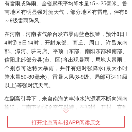
有雷雨或阵雨。全省累积平均降水量15～25毫米。鲁
南地区有明显强对流天气，部分地区有雷电，伴有8
～9级雷雨阵风。
在河南，河南省气象台发布暴雨蓝色预警，预计8日1
4时到9日14时，开封东部、商丘、周口、许昌东南
部、漯河、驻马店、平顶山东部、南阳东部和南部、
信阳北部部分县(市、区)将出现暴雨，局地大暴雨，
个别点可达特大暴雨，并伴有短时强降水(最大小时
降水量50-80毫米)、雷暴大风(8-9级、局部可达11级
以上)等强对流天气。
在副高引导下，来自南海的丰沛水汽源源不断向河南
输送，与南下的弱冷空气对峙，在郑州、开封一直到
山东江苏交界一带形成暴雨，预计今天白天，淮河以
打开北京青年报APP阅读原文
北有小到中阵雨、雷阵雨，新乡、郑州、开封、商