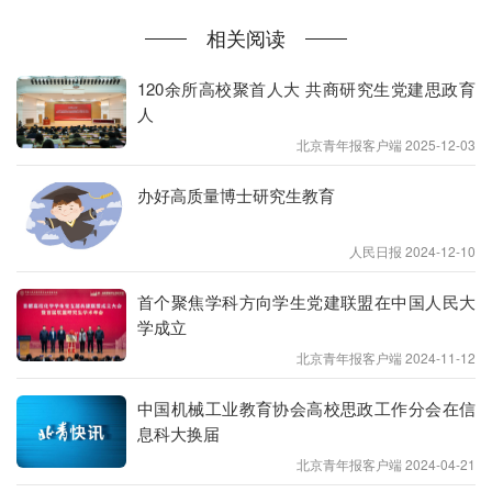
径。
相关阅读
为促进研究生党建思政工作，高校研究生党建思政工
120余所高校聚首人大 共商研究生党建思政育
作交流平台正式上线。该平台由教育部学位中心建
人
设，集中宣传展示了研究生党建思政工作中的先进经
北京青年报客户端 2025-12-03
验、典型案例、创新举措等，将为加强和改进研究生
办好高质量博士研究生教育
党建思政工作提供有益参考。
据介绍，该平台主要包括“研究生党建小微案例”、“研
人民日报 2024-12-10
究生微党课”、“党建思政活动”、“研究生思政项目”四
首个聚焦学科方向学生党建联盟在中国人民大
个版块。“党建小微案例”版块，按照严格支部组织生
学成立
活、创新支部工作方法、丰富主题实践活动、增强支
北京青年报客户端 2024-11-12
部服务重大项目能力四个类型，展示研究生样板党支
中国机械工业教育协会高校思政工作分会在信
部建设的典型案例。“研究生微党课”版块，结合支部
息科大换届
典型案例、鲜活事例、学习成果，以视频方式，展示
北京青年报客户端 2024-04-21
研究生样板党支部书记对党的理论路线方针政策的认