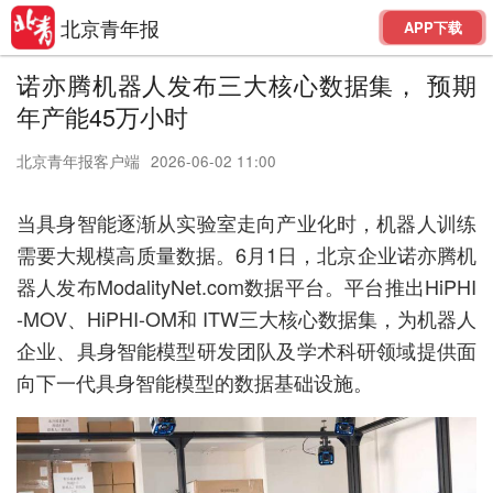
北京青年报
APP下载
诺亦腾机器人发布三大核心数据集， 预期
年产能45万小时
北京青年报客户端
2026-06-02 11:00
当具身智能逐渐从实验室走向
产业化时
，机器人训练
需要大规模高质量数据。6月1日，北京企业诺亦腾机
器人
发布ModalityNet
.
com数据
平台。平台
推出HiPHI
-MOV
、
HiPHI-OM和
ITW三大
核心数据集，为机器人
企业、具身智能模型研发团队及学术科研领域提供面
向下一代具身
智能模型
的数据基础设施。