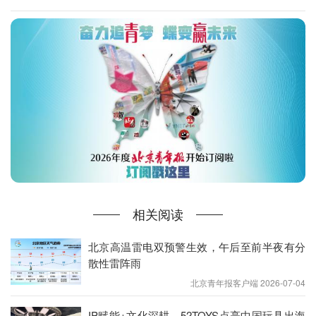
尤其是具备物理信息且对齐的数据更为短缺，一定程
度上制约着人工智能的发展。
诺亦腾机器人提出了面向机器人学习与具身智能研究
的四层结构数据金字塔框架。在这一框架中，从第一
层到最后一层，数据的具身特异性逐渐降低，而其多
样性和对真实物理世界的泛化能力则持续增强。
ModalityNet.
com数据
平台
推出HiPHI-MOV
、
HiPHI-
OM和
ITW三大
核心数据集，根据目前预计，
HiPHI-
OM数据
可达每年5万小时，HiPHI-MOV数据可达每
相关阅读
年10万小时。诺亦腾机器人在数据工厂受控环境之外
采集的ITW数据则可达每年30万小时的数据产能。
北京高温雷电双预警生效，午后至前半夜有分
散性雷阵雨
文/北京青年报记者 宋霞
北京青年报客户端 2026-07-04
摄影/北京青年报记者 宋霞
编辑/ 周超
IP赋能+文化深耕，52TOYS点亮中国玩具出海