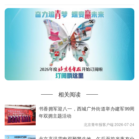
其中，悬挂花箱以东直门联络线桥体为核心，在3400
延米进出京匝道外挂栽植3390盆月季，
精选“
仙境”“约
定
”两大
优质品种，花色艳丽、花型饱满、花期持
久，绵延形成惊艳月季长廊，模块化设计兼顾桥体与
行车安全，简洁高效。
花球聚焦东便门桥区，用13550盆卡盆凤仙打造立体
花漾景观，橙粉配色热烈明快，让桥区瞬间成为视觉
焦点。
相关阅读
桥区花箱覆盖二环路全线，在鼓楼大街、安定门、东
直门、朝阳门等重点桥区，
栽植41881
盆四季海棠、
书香拥军迎八一，西城广外街道举办建军99周
孔雀草，色彩鲜亮、整齐雅致，串联起二环全域花卉
年双拥主题活动
景观带。
北京青年报客户端 2026-07-24
北京高温雷电双预警生效，午后至前半夜有分