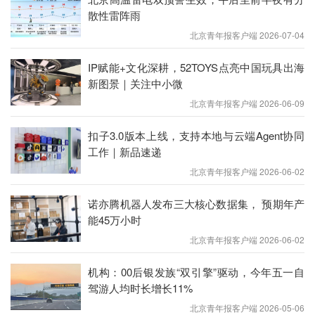
散性雷阵雨
北京青年报客户端 2026-07-04
IP赋能+文化深耕，52TOYS点亮中国玩具出海
新图景｜关注中小微
北京青年报客户端 2026-06-09
扣子3.0版本上线，支持本地与云端Agent协同
工作｜新品速递
北京青年报客户端 2026-06-02
主干路网花卉以平安大街、皇城根遗址公园沿线、东
诺亦腾机器人发布三大核心数据集， 预期年产
四南北大街、前门东大街、广渠门、永定门等主干路
能45万小时
及辅路为重点，搭配串红、四季海棠、鼠尾草、角
北京青年报客户端 2026-06-02
堇、南非万寿菊等多样品种；隆福寺东口、地铁口、
机构：00后银发族“双引擎”驱动，今年五一自
胡同口等小微节点同步精雕细琢，地栽花卉层次丰
驾游人均时长增长11%
富、色彩交织，
织就“
春满径、花满城
”的
路网盛景，
北京青年报客户端 2026-05-06