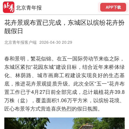
北京青年报
APP下载
花卉景观布置已完成，东城区以缤纷花卉扮
靓假日
北京青年报客户端
2026-04-30 20:29
春和景明，繁花似锦。
在五一国际劳动节来临之际，
东城区紧扣“花园东城”建设目标，结合近年来桥体绿
化、林荫路、城市画廊工程建设实现良好的生态基
底，推进花卉景观提质升级。
此次全区“五一”花卉布
置工作已于4月27日前全部完成，总计栽植花卉39.8
万株（盆），覆盖面积1.06万平方米，以缤纷花境、
匠心
布景等方式
营造喜庆热烈的假日氛围。