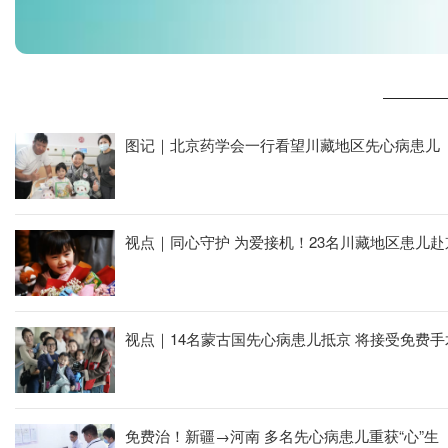
图记｜北京药学会一行看望川藏地区先心病患儿
视点｜同心守护 为爱接机！23名川藏地区患儿
视点｜14名蒙古国先心病患儿抵京 
免费治！新疆→河南 多名先心病患儿重获“心”生