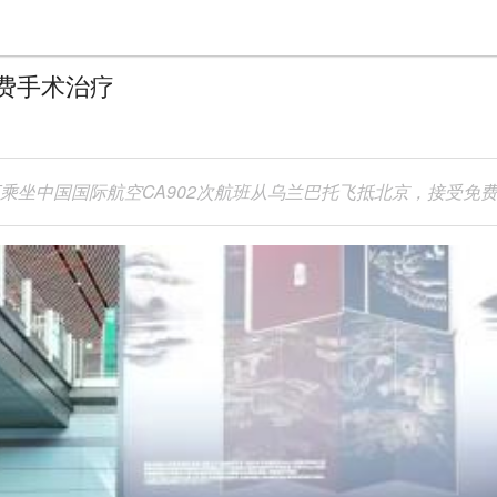
费手术治疗
下乘坐中国国际航空CA902次航班从乌兰巴托飞抵北京，接受免