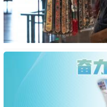
10月11日，“裙裳华彩：马面裙的古韵今风”展览于清华大学艺术