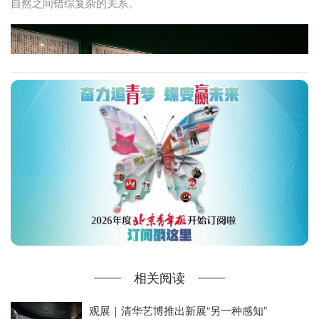
自然之间错综复杂的关系。
7位来自多元文化语境的艺术家——林恩·赫舍曼·利森、梁绍
基、麦拉蒂·苏若道默、阿彼察邦·韦拉斯哈古、赵仁辉、曹澍与
尹韵雅，共18组/件作品构成展览中的平行叙事的线索。
相关阅读
观展｜清华艺博推出新展“另一种感知”