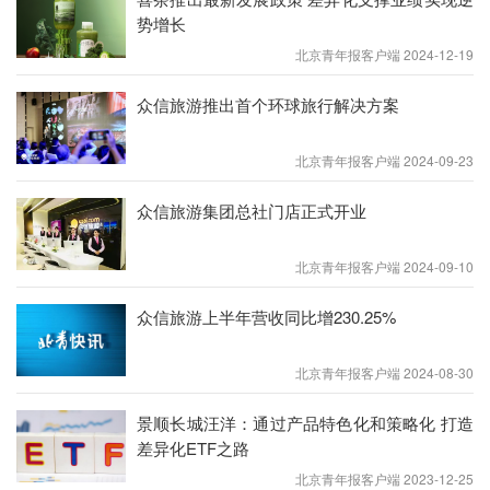
0产品还提供免费接送机服务、免费取消险等更多人
势增长
性化、灵活化的服务。除此以外，众信制造更着力于
北京青年报客户端 2024-12-19
为游客提供未来3-5年旅行规划服务，真正为旅行探
索提供更多期待与可能。
众信旅游推出首个环球旅行解决方案
复苏后的零售旅游市场，消费者无论从购买形式、偏
北京青年报客户端 2024-09-23
好的旅行方式、参团的品质要求都发生了巨大的变
化。众信旅游基于近年来的市场调研及行业数据分
众信旅游集团总社门店正式开业
析，以及对众信旅游高粘性会员及零售门店一线旅游
北京青年报客户端 2024-09-10
顾问的深度访谈，发现旅游行业的前行发展不再拘泥
于形式、业态，而是更高效、优质地服务于客户根
众信旅游上半年营收同比增230.25%
本。“众信制造2.0”主题产品系列由此应运而生。
北京青年报客户端 2024-08-30
未来，众信旅游将以“众信制造2.0”持续深化众信旅游
品牌概念，以定制化、灵活化、品质化为核心，使众
景顺长城汪洋：通过产品特色化和策略化 打造
差异化ETF之路
信旅游品牌更具国际影响化开放视野。
北京青年报客户端 2023-12-25