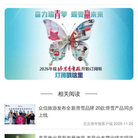
“该系列产品均采取全团统一价，买贵退差价的政策
相关阅读
将能更好地保障游客的权益。”众信旅游集团零售公
司产品总监王振玥介绍，通过独立成团、一价全含、
众信旅游发布全新滑雪品牌 20款滑雪产品同步
成团保障，以及明示用餐、用车、酒店等细则服务及
上线
甄选优秀金牌领队等一系列软、硬件品质升级从而带
北京青年报客户端 2025-11-26
动整体产品的优化升级。在增值服务上，众信制造2.
喜茶推出最新发展政策 差异化支撑业绩实现逆