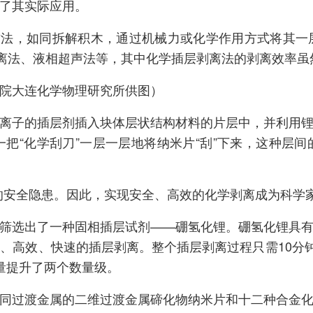
了其实际应用。
方法，如同拆解积木，通过机械力或化学作用方式将其
剥离法、液相超声法等，其中化学插层剥离法的剥离效率
院大连化学物理研究所供图）
离子的插层剂插入块体层状结构材料的片层中，并利用锂和
一把“化学刮刀”一层一层地将纳米片“刮”下来，这种
的安全隐患。因此，实现安全、高效的化学剥离成为科学家
筛选出了一种固相插层试剂——硼氢化锂。硼氢化锂具
、高效、快速的插层剥离。整个插层剥离过程只需10分钟
量提升了两个数量级。
同过渡金属的二维过渡金属碲化物纳米片和十二种合金